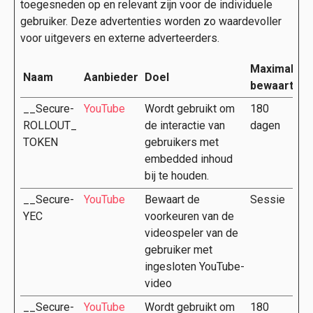
toegesneden op en relevant zijn voor de individuele
gebruiker. Deze advertenties worden zo waardevoller
voor uitgevers en externe adverteerders.
Maximale
Naam
Aanbieder
Doel
bewaarterm
__Secure-
YouTube
Wordt gebruikt om
180
ROLLOUT_
de interactie van
dagen
TOKEN
gebruikers met
embedded inhoud
bij te houden.
__Secure-
YouTube
Bewaart de
Sessie
YEC
voorkeuren van de
videospeler van de
gebruiker met
ingesloten YouTube-
video
__Secure-
YouTube
Wordt gebruikt om
180