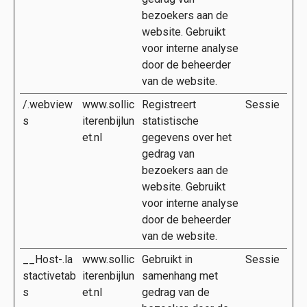
bezoekers aan de
website. Gebruikt
voor interne analyse
door de beheerder
van de website.
/.webview
www.sollic
Registreert
Sessie
s
iterenbijlun
statistische
et.nl
gegevens over het
gedrag van
bezoekers aan de
website. Gebruikt
voor interne analyse
door de beheerder
van de website.
__Host-.la
www.sollic
Gebruikt in
Sessie
stactivetab
iterenbijlun
samenhang met
s
et.nl
gedrag van de