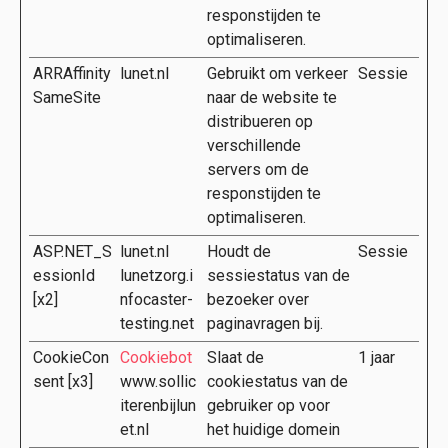
responstijden te
optimaliseren.
ARRAffinity
lunet.nl
Gebruikt om verkeer
Sessie
SameSite
naar de website te
distribueren op
verschillende
servers om de
responstijden te
optimaliseren.
ASP.NET_S
lunet.nl
Houdt de
Sessie
essionId
lunetzorg.i
sessiestatus van de
[x2]
nfocaster-
bezoeker over
testing.net
paginavragen bij.
CookieCon
Cookiebot
Slaat de
1 jaar
sent [x3]
www.sollic
cookiestatus van de
iterenbijlun
gebruiker op voor
et.nl
het huidige domein