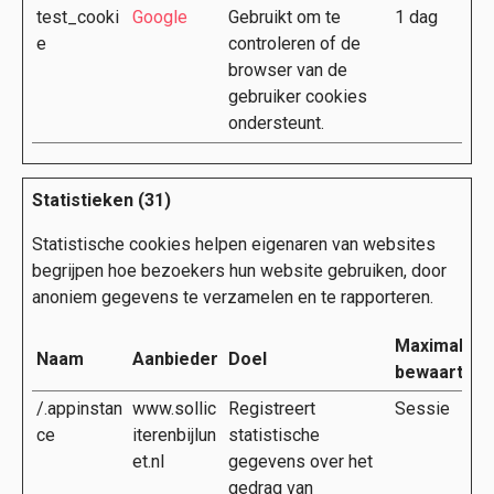
test_cooki
Google
Gebruikt om te
1 dag
e
controleren of de
browser van de
gebruiker cookies
ondersteunt.
Statistieken (31)
Statistische cookies helpen eigenaren van websites
begrijpen hoe bezoekers hun website gebruiken, door
anoniem gegevens te verzamelen en te rapporteren.
Maximale
Naam
Aanbieder
Doel
bewaarterm
/.appinstan
www.sollic
Registreert
Sessie
ce
iterenbijlun
statistische
et.nl
gegevens over het
gedrag van