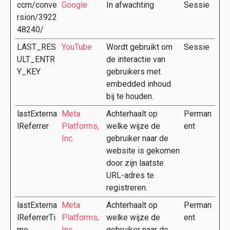
ccm/conve
Google
In afwachting
Sessie
rsion/3922
48240/
LAST_RES
YouTube
Wordt gebruikt om
Sessie
ULT_ENTR
de interactie van
Y_KEY
gebruikers met
embedded inhoud
bij te houden.
lastExterna
Meta
Achterhaalt op
Perman
lReferrer
Platforms,
welke wijze de
ent
Inc.
gebruiker naar de
website is gekomen
door zijn laatste
URL-adres te
registreren.
lastExterna
Meta
Achterhaalt op
Perman
lReferrerTi
Platforms,
welke wijze de
ent
me
Inc.
gebruiker naar de