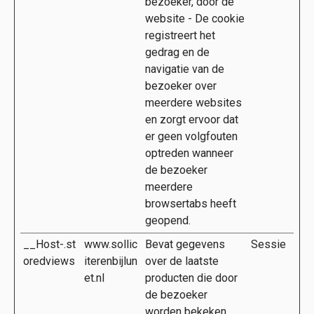
bezoeker, door de
website - De cookie
registreert het
gedrag en de
navigatie van de
bezoeker over
meerdere websites
en zorgt ervoor dat
er geen volgfouten
optreden wanneer
de bezoeker
meerdere
browsertabs heeft
geopend.
__Host-.st
www.sollic
Bevat gegevens
Sessie
oredviews
iterenbijlun
over de laatste
et.nl
producten die door
de bezoeker
worden bekeken.