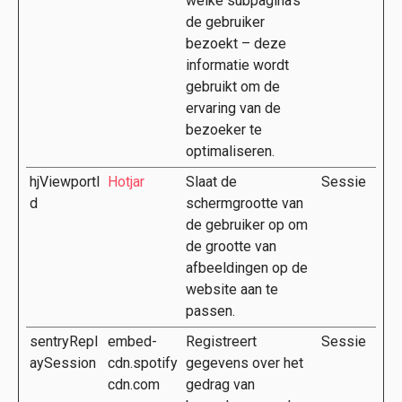
welke subpagina's
de gebruiker
bezoekt – deze
informatie wordt
gebruikt om de
ervaring van de
bezoeker te
optimaliseren.
hjViewportI
Hotjar
Slaat de
Sessie
d
schermgrootte van
de gebruiker op om
de grootte van
afbeeldingen op de
website aan te
passen.
sentryRepl
embed-
Registreert
Sessie
aySession
cdn.spotify
gegevens over het
cdn.com
gedrag van