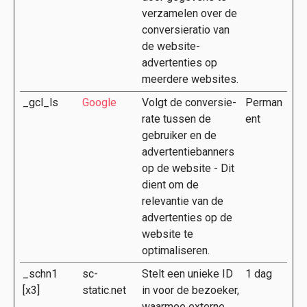
verzamelen over de
conversieratio van
de website-
advertenties op
meerdere websites.
_gcl_ls
Google
Volgt de conversie-
Perman
rate tussen de
ent
gebruiker en de
advertentiebanners
op de website - Dit
dient om de
relevantie van de
advertenties op de
website te
optimaliseren.
_schn1
sc-
Stelt een unieke ID
1 dag
[x3]
static.net
in voor de bezoeker,
waarmee externe