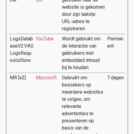
website is gekomen
door zijn laatste
URL-adres te
registreren.
LogsDatab
YouTube
Wordt gebruikt om
Perman
aseV2:V#||
de interactie van
ent
LogsRequ
gebruikers met
estsStore
embedded inhoud
bij te houden.
MR [x2]
Microsoft
Gebruikt om
7 dagen
bezoekers op
meerdere websites
te volgen, om
relevante
advertenties te
presenteren op
basis van de