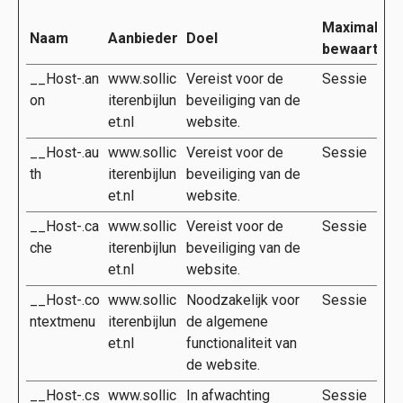
Maximale
Naam
Aanbieder
Doel
bewaarterm
__Host-.an
www.sollic
Vereist voor de
Sessie
on
iterenbijlun
beveiliging van de
et.nl
website.
__Host-.au
www.sollic
Vereist voor de
Sessie
th
iterenbijlun
beveiliging van de
et.nl
website.
__Host-.ca
www.sollic
Vereist voor de
Sessie
che
iterenbijlun
beveiliging van de
et.nl
website.
__Host-.co
www.sollic
Noodzakelijk voor
Sessie
ntextmenu
iterenbijlun
de algemene
et.nl
functionaliteit van
de website.
__Host-.cs
www.sollic
In afwachting
Sessie