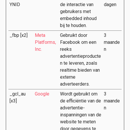
YNID
de interactie van
dagen
gebruikers met
embedded inhoud
bij te houden.
_fbp [x2]
Meta
Gebruikt door
3
Platforms,
Facebook om een
maande
Inc.
reeks
n
advertentieproducte
n te leveren, zoals
realtime bieden van
externe
adverteerders.
_gcl_au
Google
Wordt gebruikt om
3
[x3]
de efficiëntie van de
maande
advertentie-
n
inspanningen van de
website te meten
door gegevens te