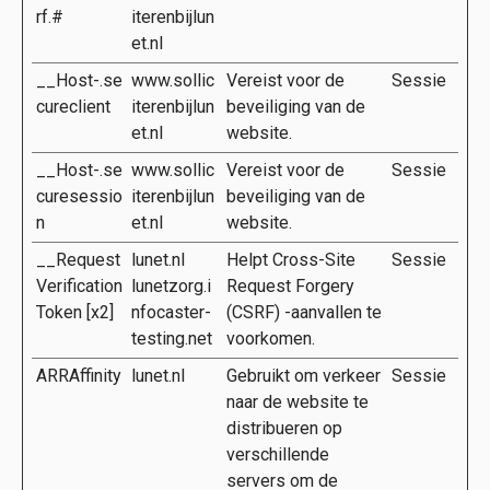
rf.#
iterenbijlun
et.nl
__Host-.se
www.sollic
Vereist voor de
Sessie
cureclient
iterenbijlun
beveiliging van de
et.nl
website.
__Host-.se
www.sollic
Vereist voor de
Sessie
curesessio
iterenbijlun
beveiliging van de
n
et.nl
website.
__Request
lunet.nl
Helpt Cross-Site
Sessie
Verification
lunetzorg.i
Request Forgery
Token [x2]
nfocaster-
(CSRF) -aanvallen te
testing.net
voorkomen.
ARRAffinity
lunet.nl
Gebruikt om verkeer
Sessie
naar de website te
distribueren op
verschillende
servers om de