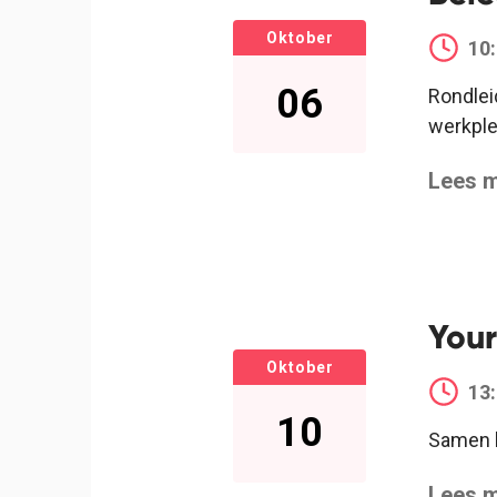
Oktober
10
06
Rondlei
werkple
Lees m
You
Oktober
13
10
Samen l
Lees m