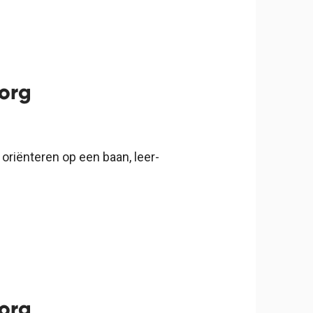
org
riënteren op een baan, leer-
org