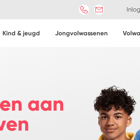
Inlo
Kind & jeugd
Jongvolwassenen
Volw
en aan
ven