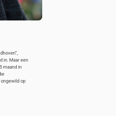
ndhoven",
d in. Maar een
,5 maand in
die
 ongewild op