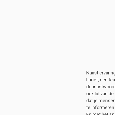
Naast ervarin
Lunet; een te
door antwoord
ook lid van de
dat je mensen 
te informeren 
En met het sp