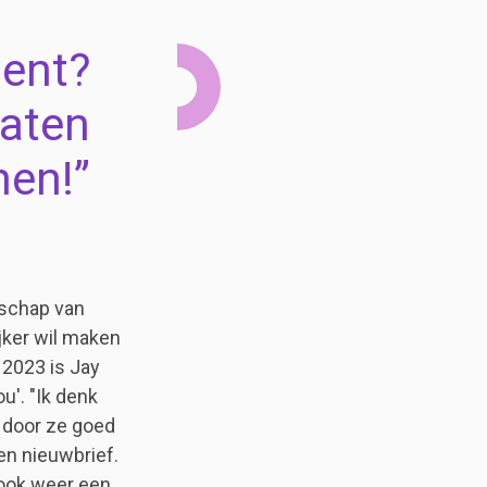
lent?
laten
hen!
nschap van
jker wil maken
 2023 is Jay
u'. "Ik denk
, door ze goed
een nieuwbrief.
 ook weer een