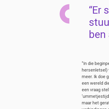
Er 
stuu
ben 
"In die beginp
hersenletsel) 
meer. Ik doe g
een wereld die
een vraag stel
'ummetjestijd
maar het gerat