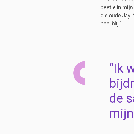
beetje in mijn
die oude Jay. 
heel blij."
Ik 
bijd
de s
mijn