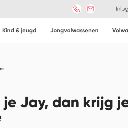
Inlo
Kind & jeugd
Jongvolwassenen
Volw
wee
je Jay, dan krijg je
e