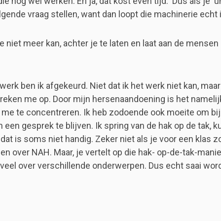
ie nog wel werken. En ja, dat kost even tijd. Dus als je 'u
lgende vraag stellen, want dan loopt die machinerie echt 
e niet meer kan, achter je te laten en laat aan de mensen
 werk ben ik afgekeurd. Niet dat ik het werk niet kan, ma
reken me op. Door mijn hersenaandoening is het namelij
m me te concentreren. Ik heb zodoende ook moeite om bij
een gesprek te blijven. Ik spring van de hak op de tak, k
 dat is soms niet handig. Zeker niet als je voor een klas
llen over NAH. Maar, je vertelt op die hak- op-de-tak-manie
l veel over verschillende onderwerpen. Dus echt saai word