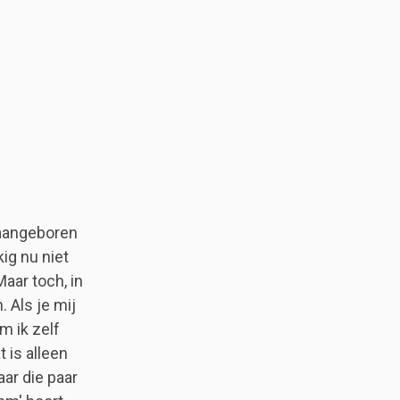
-aangeboren
ig nu niet
aar toch, in
 Als je mij
m ik zelf
 is alleen
aar die paar