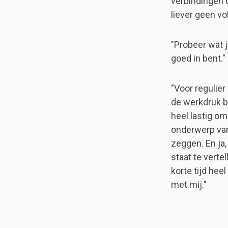
verbindingen d
liever geen vo
"Probeer wat j
goed in bent."
"Voor regulier
de werkdruk b
heel lastig o
onderwerp van 
zeggen. En ja,
staat te verte
korte tijd hee
met mij."