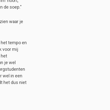
hm' hoort,
in de soep."
 zien waar je
ar het tempo en
k voor mij
 het
un je wel
 zorgstudenten
r wel in een
t het dus niet