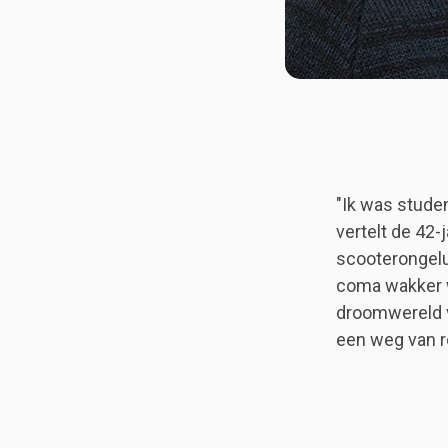
"Ik was studen
vertelt de 42-
scooterongeluk
coma wakker wo
droomwereld v
een weg van re