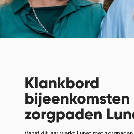
Klankbord
bijeenkomsten
zorgpaden Lun
Vanaf dit jaar werkt Lunet met zorgpaden.