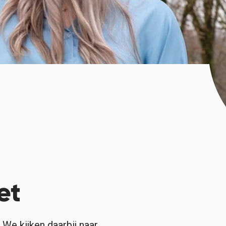
et
 We kijken daarbij naar