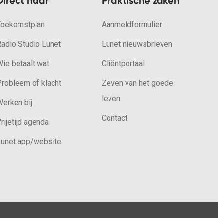
Direct naar
Praktische zaken
Toekomstplan
Aanmeldformulier
Radio Studio Lunet
Lunet nieuwsbrieven
ie betaalt wat
Cliëntportaal
Probleem of klacht
Zeven van het goede
leven
erken bij
Contact
rijetijd agenda
Lunet app/website