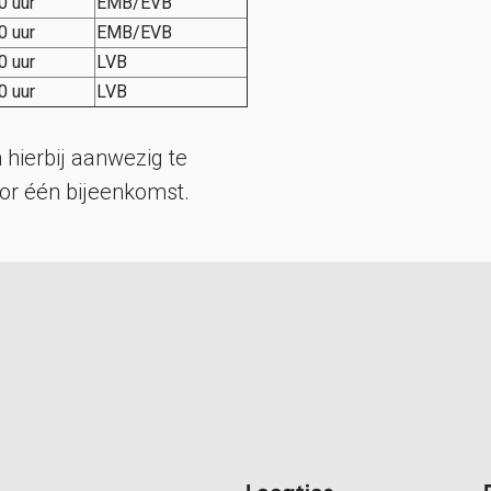
0 uur
EMB/EVB
0 uur
EMB/EVB
0 uur
LVB
0 uur
LVB
 hierbij aanwezig te
oor één bijeenkomst.