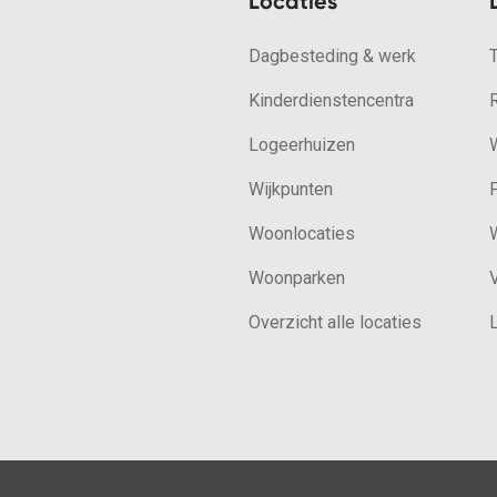
Locaties
Dagbesteding & werk
Kinderdienstencentra
Logeerhuizen
W
Wijkpunten
Woonlocaties
W
Woonparken
V
Overzicht alle locaties