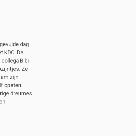
dgevulde dag
et KDC. De
 collega Bibi
zijntjes. Ze
hem zijn
lf opeten.
erige dreumes
ven