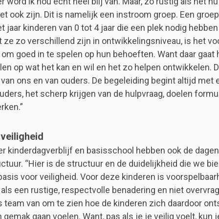
ier word ik nou echt heel blij van. Maar, zo rustig als het nu
et ook zijn. Dit is namelijk een instroom groep. Een groe
jaar kinderen van 0 tot 4 jaar die een plek nodig hebben 
ze zo verschillend zijn in ontwikkelingsniveau, is het v
 om goed in te spelen op hun behoeften. Want daar gaat h
len op wat het kan en wil en het zo helpen ontwikkelen. Da
 van ons en van ouders. De begeleiding begint altijd met
uders, het scherp krijgen van de hulpvraag, doelen formu
rken.”
 veiligheid
der kinderdagverblijf en basisschool hebben ook de dage
ctuur. “Hier is de structuur en de duidelijkheid die we bi
basis voor veiligheid. Voor deze kinderen is voorspelbaar
t als een rustige, respectvolle benadering en niet overvr
ls team van om te zien hoe de kinderen zich daardoor on
 gemak gaan voelen. Want, pas als je je veilig voelt, kun j