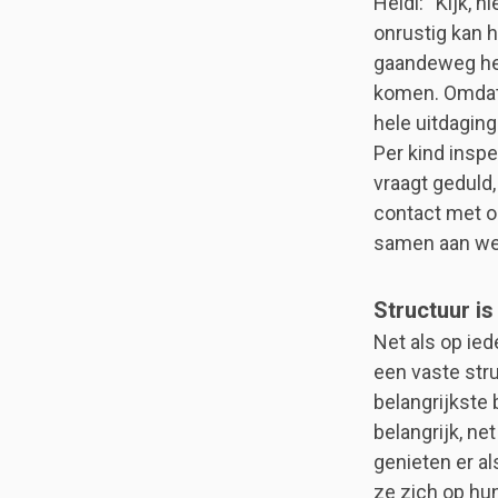
Heidi: “Kijk, h
onrustig kan h
gaandeweg het 
komen. Omdat 
hele uitdaging
Per kind inspe
vraagt geduld,
contact met o
samen aan we
Structuur is
Net als op ie
een vaste stru
belangrijkste 
belangrijk, ne
genieten er a
ze zich op hun