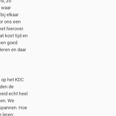
 is, zo
p waar
bij elkaar
oor ons een
et hierover.
t kost tijd en
 een goed
leren en daar
n op het KDC
eden de
heid echt heel
agen. We
tspannen. Hoe
e leren;