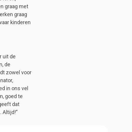
ken graag met
werken graag
waar kinderen
 uit de
n, de
ldt zowel voor
nator,
d in ons vel
jn, goed te
geeft dat
 Altijd!”