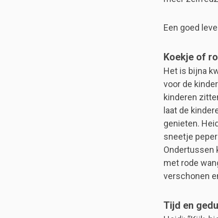
Een goed leve
Koekje of ro
Het is bijna 
voor de kinde
kinderen zitte
laat de kinder
genieten. Heid
sneetje peperk
Ondertussen k
met rode wang
verschonen e
Tijd en gedu