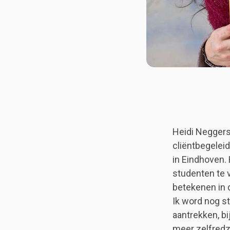
Heidi Neggers 
cliëntbegeleid
in Eindhoven. 
studenten te v
betekenen in 
Ik word nog st
aantrekken, bi
meer zelfredz