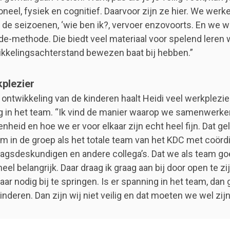
neel, fysiek en cognitief. Daarvoor zijn ze hier. We wer
s de seizoenen, ‘wie ben ik?, vervoer enzovoorts. En we 
de-methode. Die biedt veel materiaal voor spelend leren 
kkelingsachterstand bewezen baat bij hebben.”
plezier
 ontwikkeling van de kinderen haalt Heidi veel werkplezier
in het team. “Ik vind de manier waarop we samenwerke
nheid en hoe we er voor elkaar zijn echt heel fijn. Dat ge
eam in de groep als het totale team van het KDC met coördi
agsdeskundigen en andere collega’s. Dat we als team goe
 heel belangrijk. Daar draag ik graag aan bij door open te zi
aar nodig bij te springen. Is er spanning in het team, dan 
inderen. Dan zijn wij niet veilig en dat moeten we wel zijn.