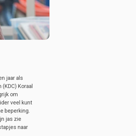
en jaar als
m (KDC) Koraal
grijk om
ider veel kunt
ke beperking.
jn jas zie
 stapjes naar