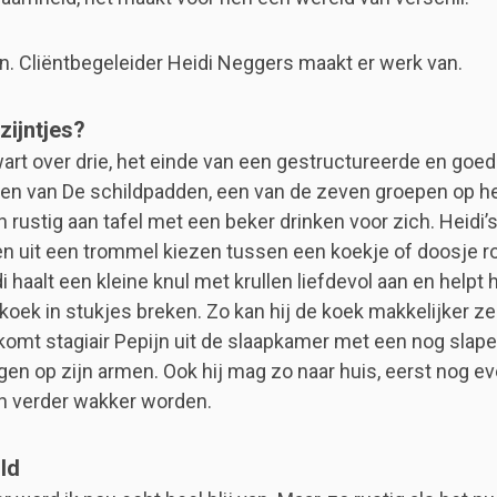
n. Cliëntbegeleider Heidi Neggers maakt er werk van.
zijntjes?
kwart over drie, het einde van een gestructureerde en goe
ren van De schildpadden, een van de zeven groepen op h
n rustig aan tafel met een beker drinken voor zich. Heidi’s
en uit een trommel kiezen tussen een koekje of doosje ro
i haalt een kleine knul met krullen liefdevol aan en helpt 
oek in stukjes breken. Zo kan hij de koek makkelijker ze
omt stagiair Pepijn uit de slaapkamer met een nog slap
en op zijn armen. Ook hij mag zo naar huis, eerst nog e
n verder wakker worden.
ld