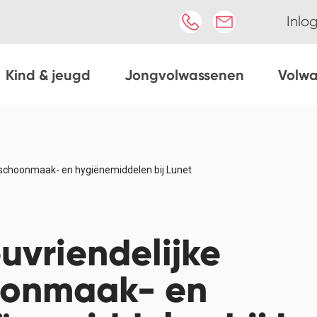
Inlo
Kind & jeugd
Jongvolwassenen
Volw
e schoonmaak- en hygiënemiddelen bij Lunet
euvriendelijke
oonmaak- en