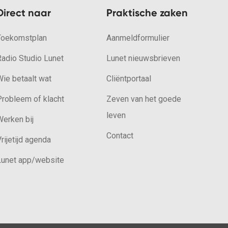
Direct naar
Praktische zaken
Toekomstplan
Aanmeldformulier
Radio Studio Lunet
Lunet nieuwsbrieven
ie betaalt wat
Cliëntportaal
Probleem of klacht
Zeven van het goede
leven
erken bij
Contact
rijetijd agenda
Lunet app/website