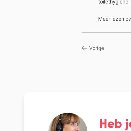
toilethygiëne.
Meer lezen ov
Vorige
Heb j