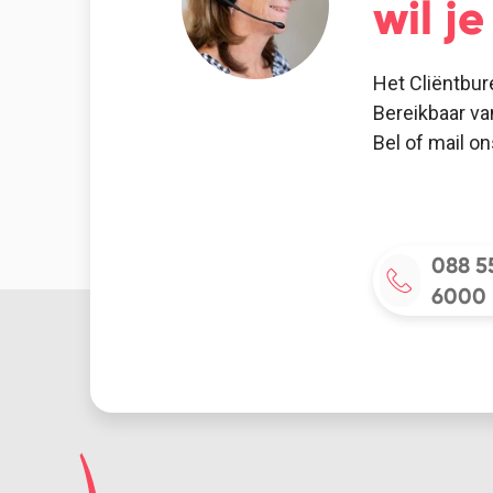
wil j
Het Cliëntbur
Bereikbaar va
Bel of mail o
088 5
6000