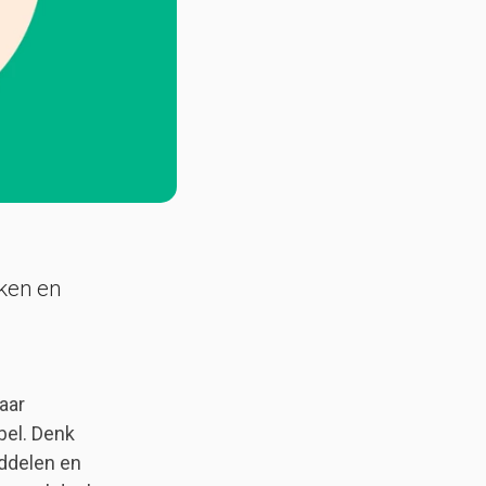
ken en
aar
bel. Denk
iddelen en