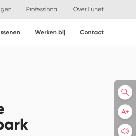
ggen
Professional
Over Lunet
assenen
Werken bij
Contact
e
park