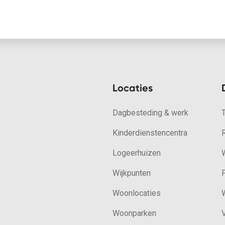
Locaties
Dagbesteding & werk
Kinderdienstencentra
Logeerhuizen
W
Wijkpunten
Woonlocaties
W
Woonparken
V