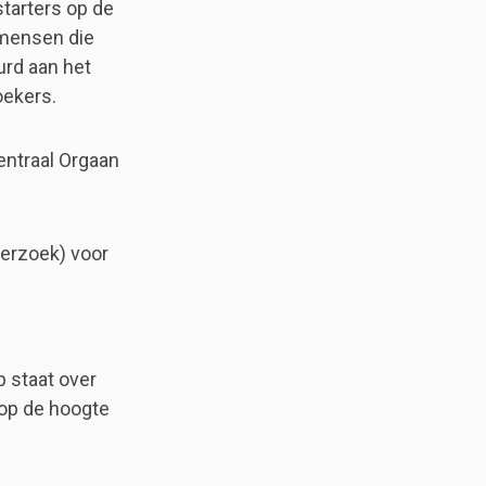
tarters op de
 mensen die
urd aan het
oekers.
entraal Orgaan
erzoek) voor
 staat over
 op de hoogte