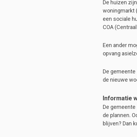
De huizen zij
woningmarkt (
een sociale h
COA (Centraal
Een ander moge
opvang asielz
De gemeente E
de nieuwe woo
Informatie 
De gemeente E
de plannen. O
blijven? Dan k