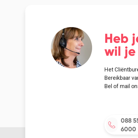
Heb j
wil j
Het Cliëntbur
Bereikbaar va
Bel of mail o
088 5
6000