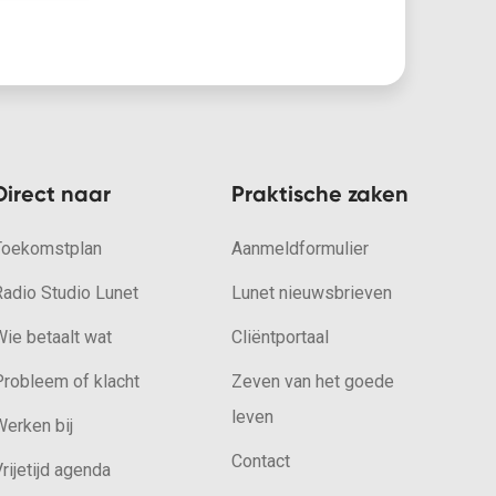
Direct naar
Praktische zaken
Toekomstplan
Aanmeldformulier
Radio Studio Lunet
Lunet nieuwsbrieven
ie betaalt wat
Cliëntportaal
Probleem of klacht
Zeven van het goede
leven
erken bij
Contact
rijetijd agenda