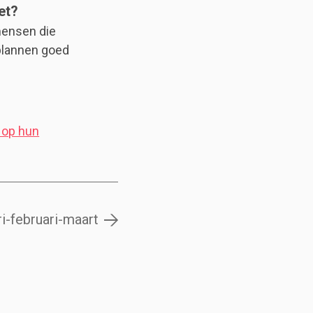
et?
mensen die
 plannen goed
 op hun
ri-februari-maart