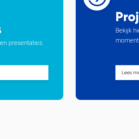
&
Pro
s
Bekijk h
momente
en presentaties.
Lees m