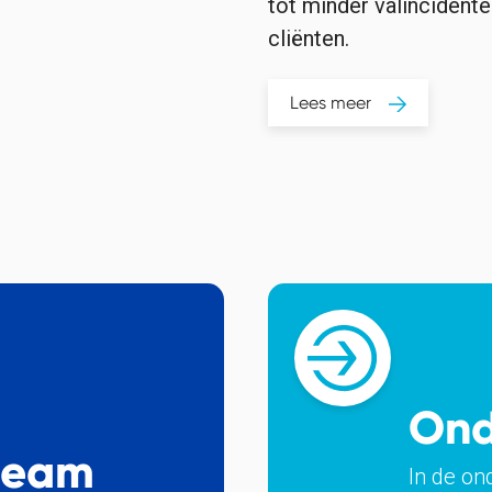
tot minder valincidente
cliënten.
Lees meer
Ond
team
In de on