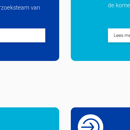
de kome
derzoeksteam van
Lees m