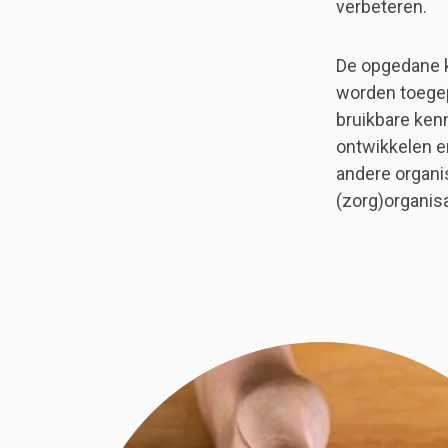
verbeteren.
De opgedane k
worden toegep
bruikbare kenn
ontwikkelen e
andere organi
(zorg)organisa