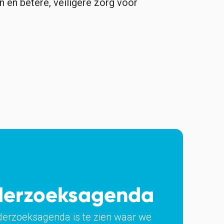
n en betere, veiligere zorg voor
erzoeksagenda
derzoeksagenda is te zien waar we