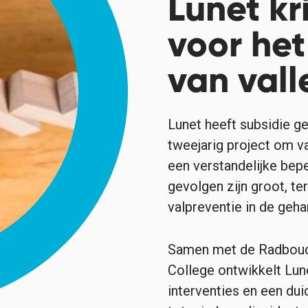
Lunet kr
voor he
van vall
Lunet heeft subsidie 
tweejarig project om v
een verstandelijke bep
gevolgen zijn groot, ter
valpreventie in de geh
Samen met de Radboud 
College ontwikkelt Lun
interventies en een dui