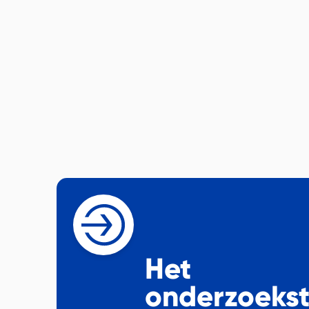
Het
onderzoeks