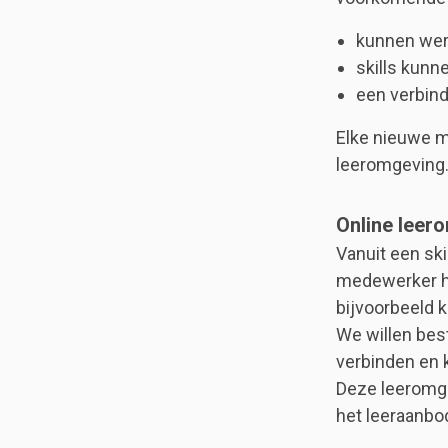
kunnen wer
skills kunn
een verbin
Elke nieuwe m
leeromgeving
Online leer
Vanuit een sk
medewerker he
bijvoorbeeld 
We willen bes
verbinden en 
Deze leeromge
het leeraanbo