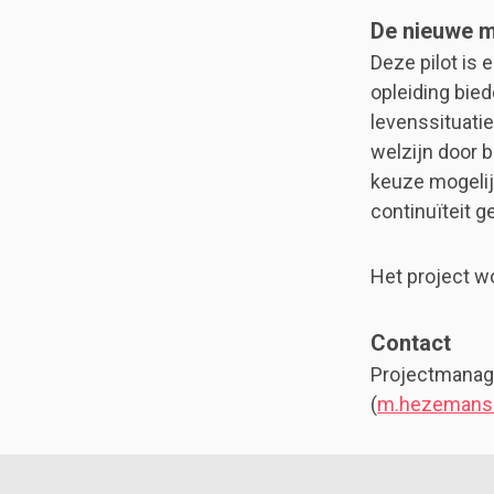
De nieuwe 
Deze pilot is
opleiding bied
levenssituati
welzijn door 
keuze mogelij
continuïteit g
Het project w
Contact
Projectmanag
(
m.hezemans