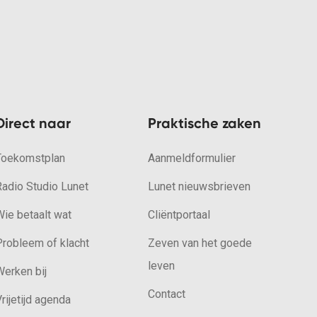
Direct naar
Praktische zaken
Toekomstplan
Aanmeldformulier
Radio Studio Lunet
Lunet nieuwsbrieven
ie betaalt wat
Cliëntportaal
Probleem of klacht
Zeven van het goede
leven
erken bij
Contact
rijetijd agenda