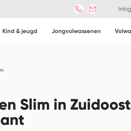
Inlo
Kind & jeugd
Jongvolwassenen
Volw
im
n Slim in Zuidoost
ant