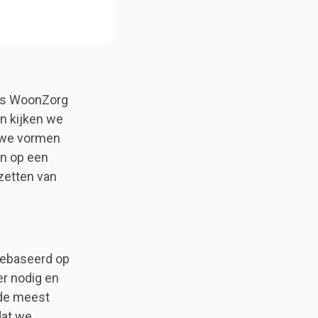
lis WoonZorg
n kijken we
euwe vormen
in op een
zetten van
gebaseerd op
r nodig en
 de meest
dat we