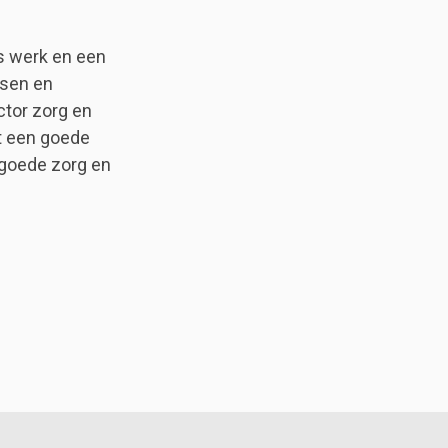
s werk en een
nsen en
ctor zorg en
kt een goede
 goede zorg en