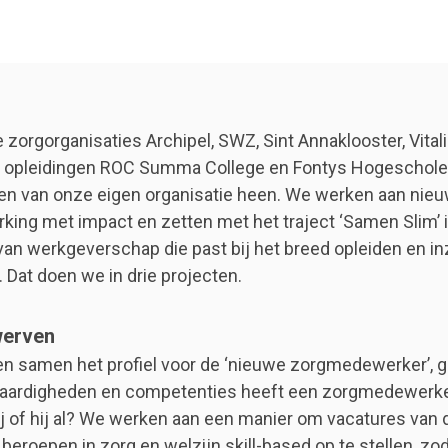
zorgorganisaties Archipel, SWZ, Sint Annaklooster, Vita
n opleidingen ROC Summa College en Fontys Hogeschole
en van onze eigen organisatie heen. We werken aan ni
ing met impact en zetten met het traject ‘Samen Slim’ 
an werkgeverschap die past bij het breed opleiden en in
Dat doen we in drie projecten.
werven
n samen het profiel voor de ‘nieuwe zorgmedewerker’, 
 vaardigheden en competenties heeft een zorgmedewerke
ij of hij al? We werken aan een manier om vacatures van
eroepen in zorg en welzijn skill-based op te stellen, zo