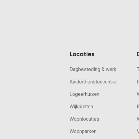
Locaties
Dagbesteding & werk
Kinderdienstencentra
Logeerhuizen
W
Wijkpunten
Woonlocaties
W
Woonparken
V