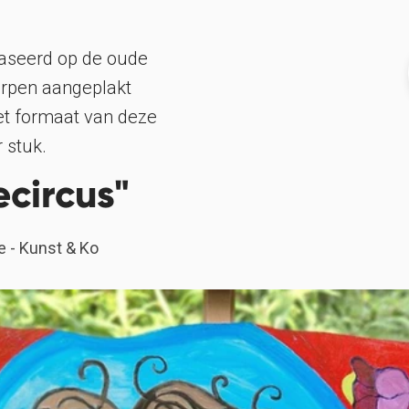
baseerd op de oude
dorpen aangeplakt
et formaat van deze
r stuk.
ecircus"
 - Kunst & Ko