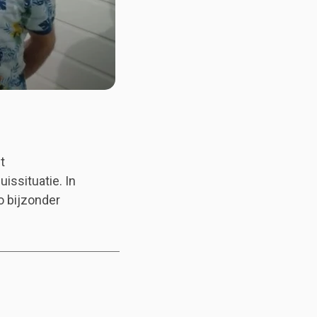
t
issituatie. In
o bijzonder