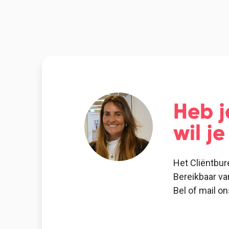
Heb j
wil j
Het Cliëntbur
Bereikbaar va
Bel of mail o