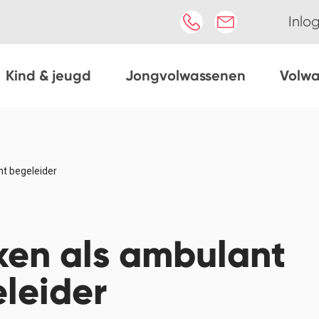
Inlo
Kind & jeugd
Jongvolwassenen
Volw
t begeleider
en als ambulant
leider