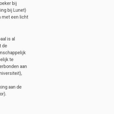
oeker bij
ng bij Lunet)
 met een licht
al is al
t de
enschappelijk
lijk te
verbonden aan
versiteit),
king aan de
or).