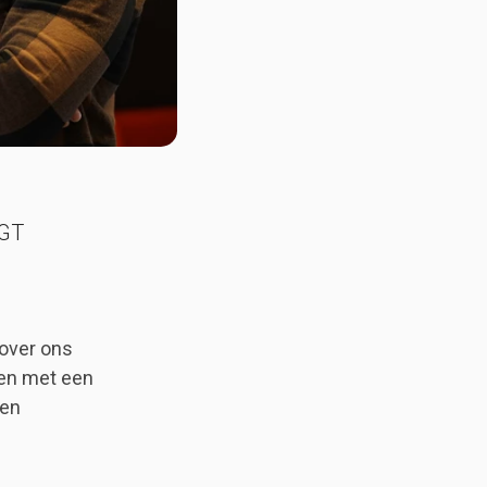
DGT
 over ons
ten met een
 en