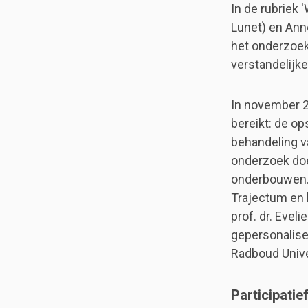
In de rubriek 
Lunet) en Ann
het onderzoek
verstandelijk
In november 20
bereikt: de o
behandeling v
onderzoek doe
onderbouwen. 
Trajectum en 
prof. dr. Evel
gepersonalise
Radboud Univer
Participati