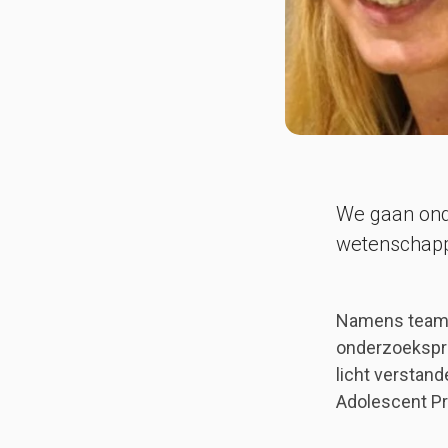
We gaan ond
wetenschapp
Namens team O
onderzoekspro
licht verstand
Adolescent Pra