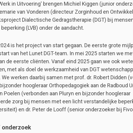
'Werk in Uitvoering' brengen Michiel Kiggen (junior onderz
emarie van Vonderen (directeur Zorginhoud en Ontwikkeli
sproject Dialectische Gedragstherapie (DGT) bij mensen
e beperking (LVB) onder de aandacht.
24 is het project van start gegaan. De eerste grote mijlpa
pstart van het Lunet DGT-team. In mei 2025 starten we me
an de eerste cliënten. Vanaf eind 2025 gaan we ook wet
n, met als doel de werkzaamheid van DGT wetenschappe
We werken daarbij samen met prof. dr. Robert Didden (
bijzonder hoogleraar Orthopedagogiek aan de Radboud Uni
ien Poelen (verbonden aan Pluryn en bijzonder hoogleraar
erde zorg bij mensen met een licht verstandelijke beper
siteit) en dr. Peter de Looff (senior onderzoeker bij Fivo
ef onderzoek