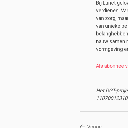
Bij Lunet gel
verdienen. Va
van zorg, maa
van unieke bet
belanghebben
nauw samen me
vormgeving en
Als abonnee va
Het DGT-proje
11070012310
Vorige