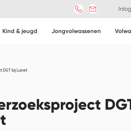
Inlo
Kind & jeugd
Jongvolwassenen
Volw
 DGT bij Lunet
rzoeksproject DGT
t