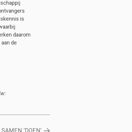
tschappij
 ontvangers
gskennis is
waarbij
erken daarom
 aan de
Mw:
on SAMEN ‘DOEN’