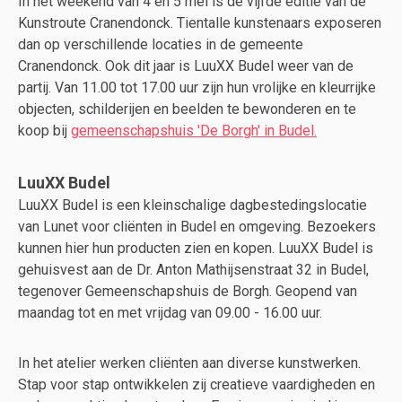
In het weekend van 4 en 5 mei is de vijfde editie van de
Kunstroute Cranendonck. Tientalle kunstenaars exposeren
dan op verschillende locaties in de gemeente
Cranendonck. Ook dit jaar is LuuXX Budel weer van de
partij. Van 11.00 tot 17.00 uur zijn hun vrolijke en kleurrijke
objecten, schilderijen en beelden te bewonderen en te
koop bij
gemeenschapshuis 'De Borgh' in Budel.
LuuXX Budel
LuuXX Budel is een kleinschalige dagbestedingslocatie
van Lunet voor cliënten in Budel en omgeving. Bezoekers
kunnen hier hun producten zien en kopen. LuuXX Budel is
gehuisvest aan de Dr. Anton Mathijsenstraat 32 in Budel,
tegenover Gemeenschapshuis de Borgh. Geopend van
maandag tot en met vrijdag van 09.00 - 16.00 uur.
In het atelier werken cliënten aan diverse kunstwerken.
Stap voor stap ontwikkelen zij creatieve vaardigheden en