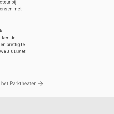
cteur bij
 mensen met
ek
erken de
n prettig te
 we als Lunet
 het Parktheater