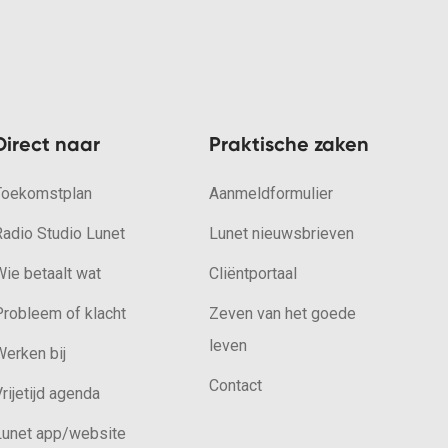
Direct naar
Praktische zaken
Toekomstplan
Aanmeldformulier
Radio Studio Lunet
Lunet nieuwsbrieven
ie betaalt wat
Cliëntportaal
Probleem of klacht
Zeven van het goede
leven
erken bij
Contact
rijetijd agenda
Lunet app/website