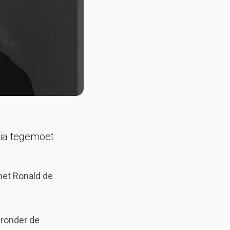
ia tegemoet
met Ronald de
aronder de