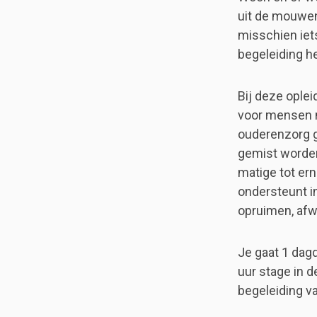
uit de mouwen
misschien iet
begeleiding h
Bij deze ople
voor mensen m
ouderenzorg ga
gemist worden
matige tot er
ondersteunt i
opruimen, afw
Je gaat 1 dag
uur stage in d
begeleiding va