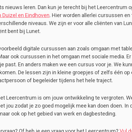
ts nieuws leren. Dan kun je terecht bij het Leercentrum 
 Duizel en Eindhoven
. Hier worden allerlei cursussen en 
schillende niveaus. We zijn er voor alle cliënten van Lu
ënt bent bij Lunet.
voorbeeld digitale cursussen aan zoals omgaan met table
aar ook cursussen in het omgaan met sociale media. Er i
j je past. En anders maken we een cursus voor je. We kun
 komen. De lessen zijn in kleine groepjes of zelfs één op é
ctpersoon of begeleider tijdens het hele traject.
het Leercentrum is om jouw ontwikkeling te vergroten. We
t jou zodat je zo goed mogelijk mee kan doen doen. In 
aar ook op het gebied van werk en dagbesteding.
ervraag? Of heb je een vraag voor het Leercentrum?
Vul d