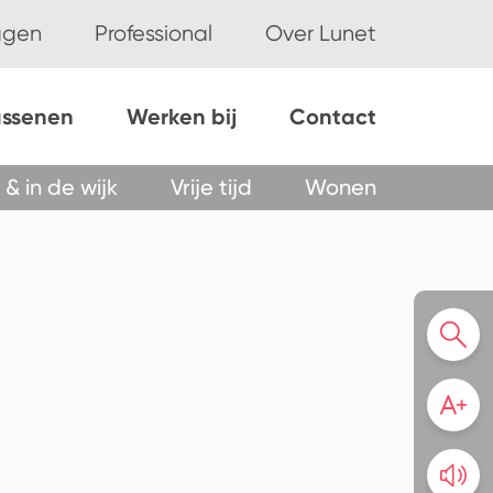
ggen
Professional
Over Lunet
assenen
Werken bij
Contact
 & in de wijk
Vrije tijd
Wonen