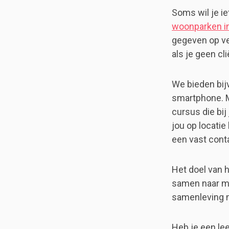
Soms wil je ie
woonparken in
gegeven op ver
als je geen cli
We bieden bij
smartphone. M
cursus die bi
jou op locatie
een vast conta
Het doel van 
samen naar me
samenleving m
Heb je een le