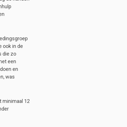
nhulp
 en
stedingsgroep
e ook in de
s die zo
met een
e doen en
en, was
pt minimaal 12
onder