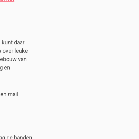
e kunt daar
s over leuke
 gebouw van
ag en
en mail
raag de handen