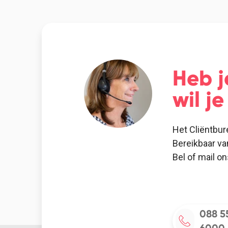
Heb j
wil j
Het Cliëntbur
Bereikbaar va
Bel of mail o
088 5