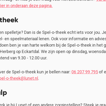
ier in onderaan deze pagina.
theek
n spelletje? Dan is de Spel-o-theek echt iets voor jou. J
l- en speelmateriaal lenen. Ook voor informatie en advie
doen ben je van harte welkom bij de Spel-o-theek in het
 Herberg op Eckartdal. We zijn open op dinsdag, woensd
end van 9.30 - 12.00 uur.
er de Spel-o-theek kun je bellen naar:
06 207 99 795
of e
pel-o-theek@lunet.nl
.
lp
rk je bij Lunet of een andere zorginstelling? Steek je g