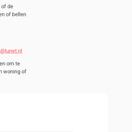
 of de
en of bellen
s@lunet.nl
ten om te
n woning of