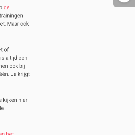
op
de
trainingen
net. Maar ook
t of
s altijd een
nen ook bij
én. Je krijgt
 kijken hier
de
an het