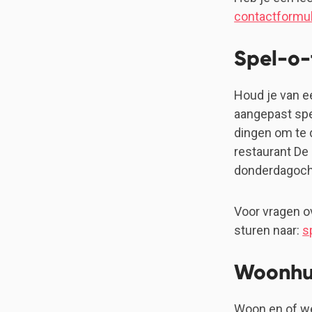
contactformul
Spel-o-
Houd je van ee
aangepast spe
dingen om te 
restaurant De
donderdagocht
Voor vragen ov
sturen naar:
s
Woonhu
Woon en of we